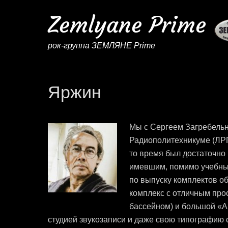
Zemlyane Prime
рок-группа ЗЕМЛЯНЕ Prime
Яржин
Мы с Сергеем Загребельн
Радиополитехникуме (ЛРП
то время был достаточно
имевшим, помимо учебных
по выпуску комплектов о
комплекс с отличным про
бассейном) и большой «А
студией звукозаписи и даже свою типографию