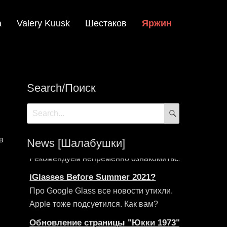
а
Valery Kuusk
Шестаков
Яржин
Search/Поиск
SEARCH
Search
for:
в
News [Шалабушки]
iGlasses Before Summer 2021?
Про Google Glass все новости утихли.
Apple тоже подсуетился. Как вам?
Обновление страницы "Юкки 1973"