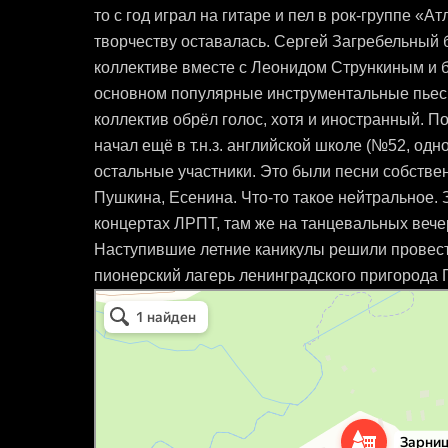
то с год играл на гитаре и пел в рок-группе «А
творчеству оставалась. Сергей Загребельный 
коллективе вместе с Леонидом Стрункиным и б
основном популярные инструментальные пьесы
коллектив обрёл голос, хотя и иностранный. По
начал ещё в т.н.з. английской школе (№52, од
остальные участники. Это были песни собствен
Пушкина, Есенина. Что-то такое нейтральное.
концертах ЛРПТ, там же на танцевальных вечер
Наступившие летние каникулы решили провес
пионерский лагерь ленинградского пригорода 
Зарница
Дом отдыха в Санкт‑Петербурге и Ленинградской области