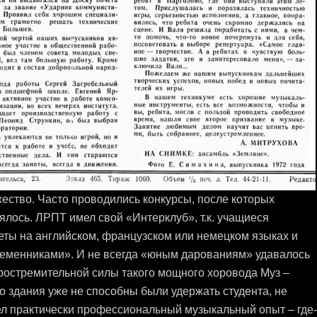
ество. Часто проводились конкурсы, после которых
ялось. ЛРПТ имел свой «Интерклуб», т.к. учащиеся
еты на английском, французском или немецком языках и
леменниками». И не всегда «юным дарованиям» удавалось
ростремительной силы такого мощного хоровода Муз –
о здания уже не способны были удержать студента, не
ел практически профессиональный музыкальный опыт – где