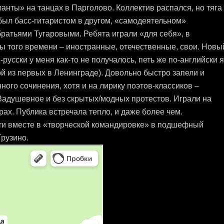
тланты» на танцах в Парголово. Коллектив распался, но тяга 
был басс-гитаристом в другом, «самодеятельном»
ратьями Тугаровыми. Ребята играли «для себя», в
 того времени – иностранные, отечественные, свои. Новы
-русски у меня как-то не получалось, петь же по-английски 
ной из первых в Ленинграде). Довольно быстро запели и
ного сочинения, хотя и на лирику поэтов-классиков –
 Задушевное и без скрытых/модных протестов. Играли на
ах. Публика встречала тепло, и даже более чем.
ти вместе в «творческой командировке» в подшефный
Грузино.