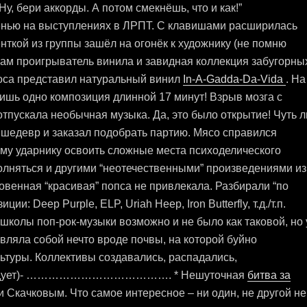
у, бери аккорды. А потом смекнёшь, что и как!”
нью на выступлениях в ЛРПТ. С клавишами расширилась
нткой из группы зашёл на огонёк к художнику (не помню
нам проигрыватель винила и завидная коллекция забугорны
оса представил натуральный винил
In-A-Gadda-Da-Vida
. На
лишь одно композиция длинной 17 минут! Взрыв мозга с
отпускала необычная музыка. Да, это было открытие! Чуть л
а шедевр и заказал подобрать партию. Мясо справился
ему ударнику освоить сложные места психоделического
олняться и другими “неотечественными” произведениями из
овенная “красивая” попса не привлекала. Разбирали “по
: Deep Purple, ELP, Uriah Heep, Iron Butterfly, т.д./т.п.
школы поп-рок-музыки возможно и не было как таковой, но 
вляла собой нечто вроде почвы, на которой буйно
ьтуры. Коллективы создавались, распадались,
ует)-
…………………………………. * Нешуточная
битва за
 Скачковым. Что самое интересное – ни один, не другой не