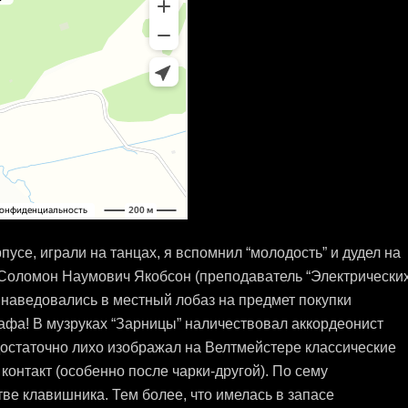
усе, играли на танцах, я вспомнил “молодость” и дудел на
 Соломон Наумович Якобсон (преподаватель “Электрически
” наведовались в местный лобаз на предмет покупки
фа! В музруках “Зарницы” наличествовал аккордеонист
остаточно лихо изображал на Велтмейстере классические
контакт (особенно после чарки-другой). По сему
тве клавишника. Тем более, что имелась в запасе