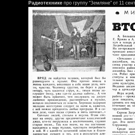
Радиотехнике
про группу “Земляне” от 11 сен