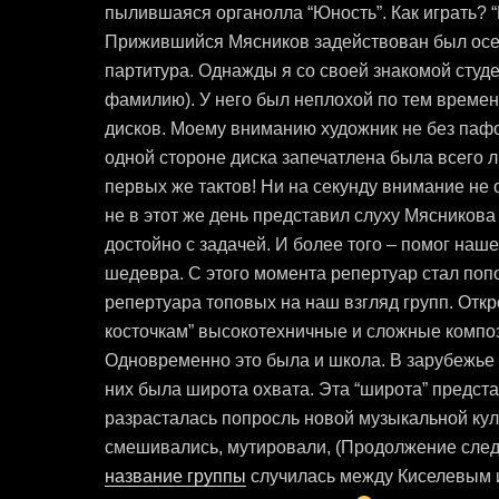
пылившаяся органолла “Юность”. Как играть? “Н
Прижившийся Мясников задействован был осе
партитура. Однажды я со своей знакомой студе
фамилию). У него был неплохой по тем време
дисков. Моему вниманию художник не без паф
одной стороне диска запечатлена была всего 
первых же тактов! Ни на секунду внимание не 
не в этот же день представил слуху Мясников
достойно с задачей. И более того – помог наш
шедевра. С этого момента репертуар стал поп
репертуара топовых на наш взгляд групп. Откр
косточкам” высокотехничные и сложные композиции
Одновременно это была и школа. В зарубежье 
них была широта охвата. Эта “широта” предста
разрасталась попросль новой музыкальной кул
смешивались, мутировали, (Продолжение след
название группы
случилась между Киселевым и